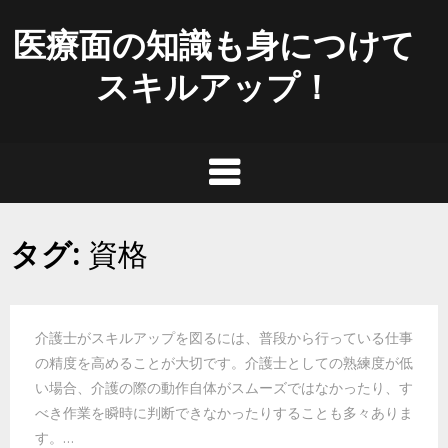
Skip
医療面の知識も身につけて
to
content
スキルアップ！
タグ:
資格
介護士がスキルアップを図るには、普段から行っている仕事
の精度を高めることが大切です。介護士としての熟練度が低
い場合、介護の際の動作自体がスムーズではなかったり、す
べき作業を瞬時に判断できなかったりすることも多々ありま
す。…