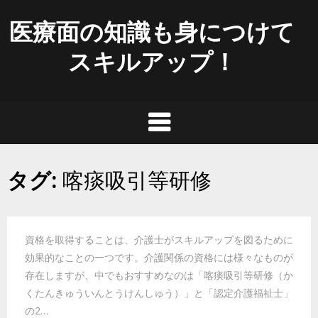
Skip
医療面の知識も身につけて
to
content
スキルアップ！
タグ:
喀痰吸引等研修
資格を取得することは、介護士がスキルアップを図るために
効果的なことの一つです。介護関係の資格には様々なものが
存在しますが、中でもおすすめなのは「喀痰吸引等研修（か
くたんきゅういんとうけんしゅう）」と「認定介護福祉士」
の2…